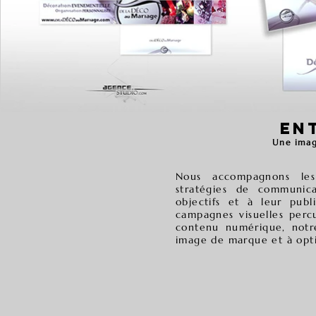
EN
Une imag
Nous accompagnons les
stratégies de communic
objectifs et à leur publ
campagnes visuelles perc
contenu numérique, notr
image de marque et à optim