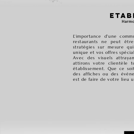
ETAB
Harmo
L'importance d'une commu
restaurants ne peut êtr
stratégies sur mesure q
unique et vos offres spécia
Avec des visuels attraya
attirons votre clientèle 
établissement. Que ce soi
des affiches ou des événe
est de faire de votre lieu 