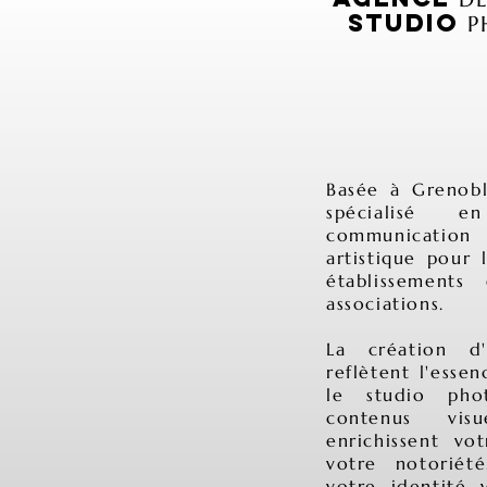
STUDIO
P
Basée à Grenob
spécialisé e
communication
artistique pour l
établissements
associations.
La création d'
reflètent l'esse
le studio pho
contenus vis
enrichissent vo
votre notoriét
votre identité 