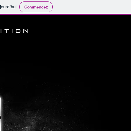
jourd'hui.
Commencez
I T I O N