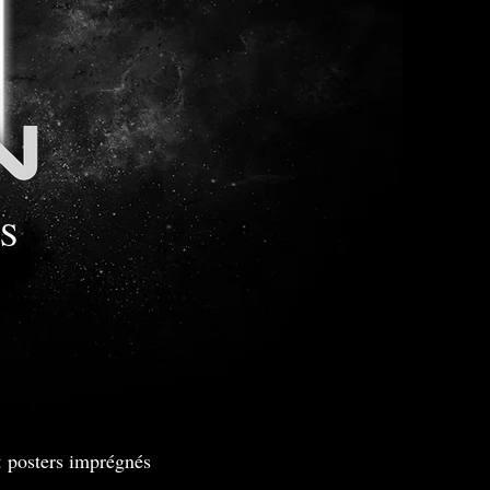
S
t posters imprégnés