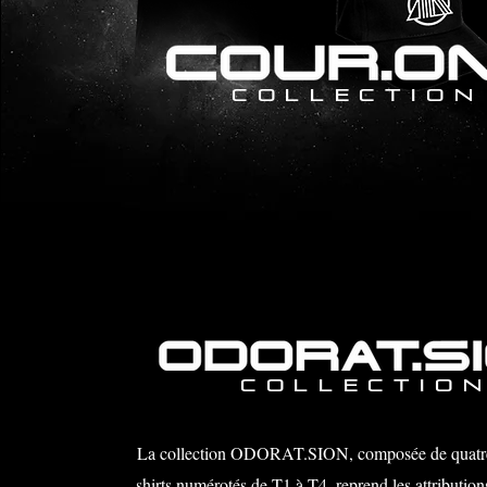
COLLECTION
COLLECTIO
La collection ODORAT.SION, composée de quatre
shirts numérotés de T1 à T4, reprend les attribution