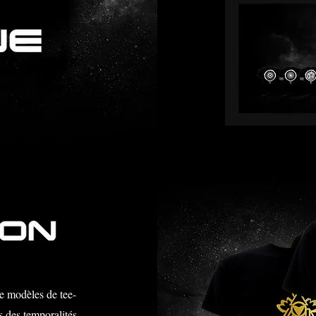
N
 modèles de tee-
s des temporalités