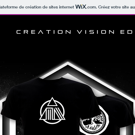
lateforme de création de sites internet
.com
. Créez votre site au
C R E A T I O N
V I S I O N
E D 